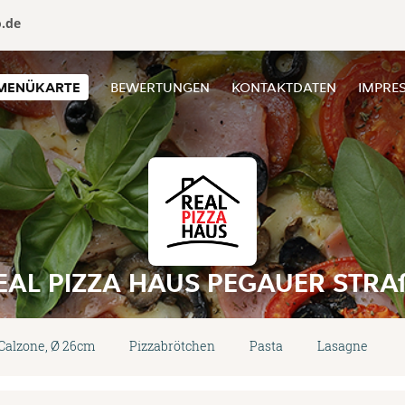
o.de
MENÜKARTE
BEWERTUNGEN
KONTAKTDATEN
IMPRE
EAL PIZZA HAUS PEGAUER STRA
Calzone, Ø 26cm
Pizzabrötchen
Pasta
Lasagne