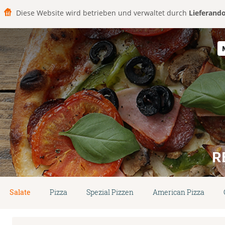
Diese Website wird betrieben und verwaltet durch
Lieferand
R
Salate
Pizza
Spezial Pizzen
American Pizza