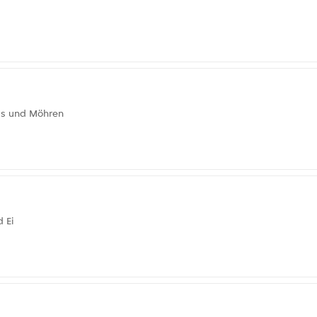
is und Möhren
 Ei