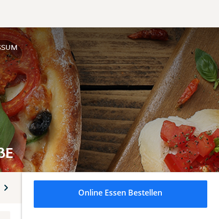
SSUM
ßE
Aufläufe
Röstis
Schnitzel
Hähnchen Cordon Bleu
Online Essen Bestellen